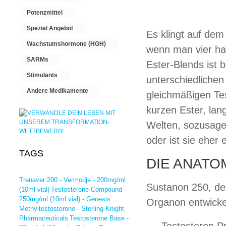
Potenzmittel
Spezial Angebot
Es klingt auf dem
Wachstumshormone (HGH)
wenn man vier ha
SARMs
Ester-Blends ist 
Stimulants
unterschiedlichen
Andere Medikamente
gleichmäßigen Tes
kurzen Ester, lan
Welten, sozusagen.
oder ist sie eher 
TAGS
DIE ANATO
Trenaver 200 - Vermodje - 200mg/ml
Sustanon 250, der
(10ml vial)
Testosterone Compound -
250mg/ml (10ml vial) - Genesis
Organon entwickel
Methyltestosterone - Sterling Knight
Pharmaceuticals
Testosterone Base -