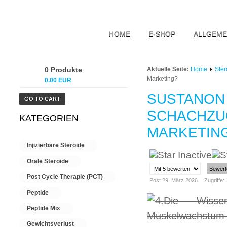
HOME
E-SHOP
ALLGEME
0 Produkte
Aktuelle Seite:
Home
Ste
Marketing?
0.00 EUR
SUSTANON 
GO TO CART
SCHACHZU
KATEGORIEN
MARKETIN
Injizierbare Steroide
Orale Steroide
Please
Rate
Post Cycle Therapie (PCT)
Post 29. März 2026
Zugriffe:
Peptide
Peptide Mix
Gewichtsverlust