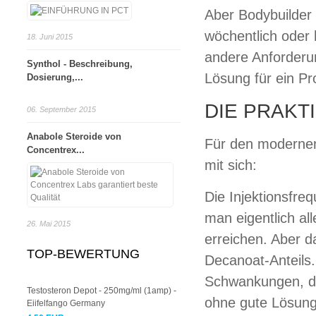
Aber Bodybuilder 
wöchentlich oder
18. Juni 2015
andere Anforderun
Synthol - Beschreibung,
Lösung für ein Pr
Dosierung,...
DIE PRAKT
06. September 2015
Anabole Steroide von
Für den modernen
Concentrex...
mit sich:
Die Injektionsfre
man eigentlich all
26. Mai 2015
erreichen. Aber d
TOP-BEWERTUNG
Decanoat-Anteils.
Schwankungen, di
Testosteron Depot - 250mg/ml (1amp) -
ohne gute Lösung
Eiifelfango Germany