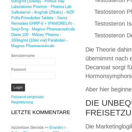
Testosteron P
50mg/ml (10amp) - Primus Ray
Laboratories
Proviron - Pharma Lab
Testosteron P
Salbutamol - 4mg/tab (25tabs) - WZF
Polfa
Primobolan Tablets - Swiss
Testosteron I
Remedies
GHRP-6 + IPAMORELIN -
5mg+5mg - Magnus Pharmaceuticals
Testosteron D
Diana 100 - Military Pharma -
100mg/ml (10ml vial)
Parabolan -
Magnus Pharmaceuticals
Die Theorie dahin
Benutzername
übernimmt nach ei
Decanoat sorgt fü
Passwort
Hormonsymphonie
Aber hier beginne
Passwort vergessen
DIE UNBE
Registrierung
FREISETZ
LETZTE KOMMENTARE
Die Marketinglog
Injizierbare Steroide >>
Enandro l -