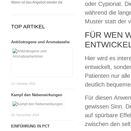
Wann ist das Angebot wieder da
oder Cypionat. Di
während die lange
Muster statt der 
TOP ARTIKEL
FÜR WEN 
Antiöstrogene und Aromatasehe
ENTWICKE
Hier wird es inte
entwickelt, sonde
Patienten nur all
deutlich bequemer
13. Oktober 2011
Kampf den Nebenwirkungen
Für diesen Anwend
gewissen Sinn. De
auf spürbare Effe
26. November 2014
zwischen den selt
EINFÜHRUNG IN PCT