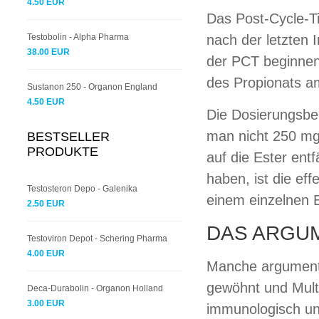
4.50 EUR
Das Post-Cycle-T
Testobolin - Alpha Pharma
nach der letzten 
38.00 EUR
der PCT beginnen
des Propionats am
Sustanon 250 - Organon England
4.50 EUR
Die Dosierungsbe
man nicht 250 mg 
BESTSELLER
PRODUKTE
auf die Ester entf
haben, ist die eff
Testosteron Depo - Galenika
einem einzelnen E
2.50 EUR
DAS ARGU
Testoviron Depot - Schering Pharma
4.00 EUR
Manche argumenti
gewöhnt und Multi
Deca-Durabolin - Organon Holland
3.00 EUR
immunologisch un