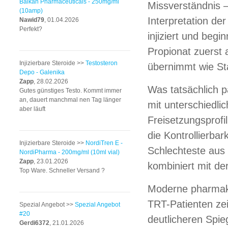
Balkan Pharmaceuticals - 250mg/ml
Missverständnis –
(10amp)
Interpretation der
Nawid79
, 01.04.2026
Perfekt?
injiziert und begi
Propionat zuerst
Injizierbare Steroide >>
Testosteron
übernimmt wie Sta
Depo - Galenika
Zapp
, 28.02.2026
Was tatsächlich pa
Gutes günstiges Testo. Kommt immer
an, dauert manchmal nen Tag länger
mit unterschiedli
aber läuft
Freisetzungsprofil
die Kontrollierba
Injizierbare Steroide >>
NordiTren E -
Schlechteste aus
NordiPharma - 200mg/ml (10ml vial)
Zapp
, 23.01.2026
kombiniert mit de
Top Ware. Schneller Versand ?
Moderne pharmako
TRT-Patienten zei
Spezial Angebot >>
Spezial Angebot
#20
deutlicheren Spie
Gerdi6372
, 21.01.2026