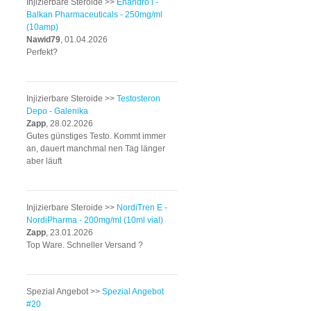
Injizierbare Steroide >>
Enandro l -
Balkan Pharmaceuticals - 250mg/ml
(10amp)
Nawid79
, 01.04.2026
Perfekt?
Injizierbare Steroide >>
Testosteron
Depo - Galenika
Zapp
, 28.02.2026
Gutes günstiges Testo. Kommt immer
an, dauert manchmal nen Tag länger
aber läuft
Injizierbare Steroide >>
NordiTren E -
NordiPharma - 200mg/ml (10ml vial)
Zapp
, 23.01.2026
Top Ware. Schneller Versand ?
Spezial Angebot >>
Spezial Angebot
#20