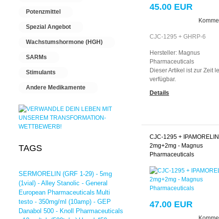
45.00 EUR
Potenzmittel
Kommen
Spezial Angebot
CJC-1295 + GHRP-6
Wachstumshormone (HGH)
Hersteller:
Magnus
SARMs
Pharmaceuticals
Dieser Artikel ist zur Zeit l
Stimulants
verfügbar.
Andere Medikamente
Details
CJC-1295 + IPAMORELIN
2mg+2mg - Magnus
TAGS
Pharmaceuticals
SERMORELIN (GRF 1-29) - 5mg
(1vial) - Alley
Stanolic - General
European Pharmaceuticals
Multi
testo - 350mg/ml (10amp) - GEP
47.00 EUR
Danabol 500 - Knoll Pharmaceuticals
Kommen