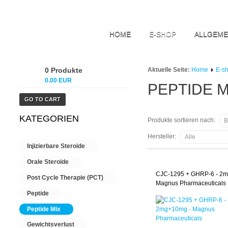
HOME
E-SHOP
ALLGEME
0 Produkte
Aktuelle Seite:
Home
E-s
0.00 EUR
PEPTIDE M
GO TO CART
KATEGORIEN
Produkte sortieren nach:
Hersteller:
Injizierbare Steroide
Orale Steroide
CJC-1295 + GHRP-6 - 2
Post Cycle Therapie (PCT)
Magnus Pharmaceuticals
Peptide
Peptide Mix
Gewichtsverlust