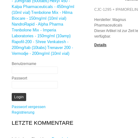
- 10mg/tab (500tabs)
Hexyl 450 -
Kalpa Pharmaceuticals - 450mg/ml
CJC-1295 + IPAMORELIN
(10ml vial)
Trenbolone Mix - Hilma
Biocare - 150mg/ml (10ml vial)
Hersteller:
Magnus
NandroRapid - Alpha Pharma
Pharmaceuticals
Trenbolone Mix - Imperia
Dieser Artikel ist zur Zeit l
Laboratories - 150mg/ml (10amp)
verfügbar.
Rapofil-200 - Shree Venkatesh -
Details
200mg/tab (10tabs)
Trenaver 200 -
Vermodje - 200mg/ml (10ml vial)
Benutzername
Passwort
Passwort vergessen
Registrierung
LETZTE KOMMENTARE