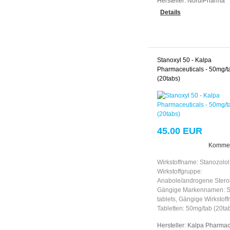
Hersteller:
NordiPharma
Details
Stanoxyl 50 - Kalpa
Pharmaceuticals - 50mg/t
(20tabs)
45.00 EUR
Kommen
Wirkstoffname: Stanozolol
Wirkstoffgruppe:
Anabole/androgene Stero
Gängige Markennamen: S
tablets, Gängige Wirkstof
Tabletten: 50mg/tab (20ta
Hersteller:
Kalpa Pharmac