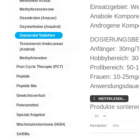
Metenolon Acetat
Einsatzgebiet: We
Methyltestosterone
Anabole Komponen
Oxandrolon (Anavar)
Androgene Kompo
Oxymetholon (Anadrol)
Stanozolol Tabletten
DOSIERUNGSBE
Testosteron Undecanoat
Anfänger: 30mg/
(Andriol)
Hobbybereich: 3
Methyltrienolon
Profibereich: 50
Post Cycle Therapie (PCT)
Frauen: 10-25mg
Peptide
Anwendungsdaue
Peptide Mix
Gewichtsverlust
WEITERLESEN...
Potenzmittel
Produkte sortier
Spezial Angebot
Wachstumshormone (HGH)
Hersteller:
SARMs