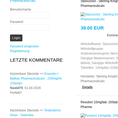
Pharmaceuticals
Stanozolol - Sterling Knig
Pharmaceuticals
Benutzername
Passwort
38.00 EUR
Kommen
Wirkstoffname: Stanozolol
Passwort vergessen
Wirkstoffgruppe:
Registrierung
Anabole/androgene Stero
Gängige Markennamen: S
LETZTE KOMMENTARE
tablets, Gängige Wirkstof
Tabletten: 10mg/tab (100t
Injizierbare Steroide >>
Enandro l -
Hersteller:
Sterling Knight
Balkan Pharmaceuticals - 250mg/ml
Pharmaceuticals
(10amp)
Details
Nawid79
, 01.04.2026
Perfekt?
Rexobol 10mg/tab. (50tab)
Pharma
Injizierbare Steroide >>
Testosteron
Depo - Galenika