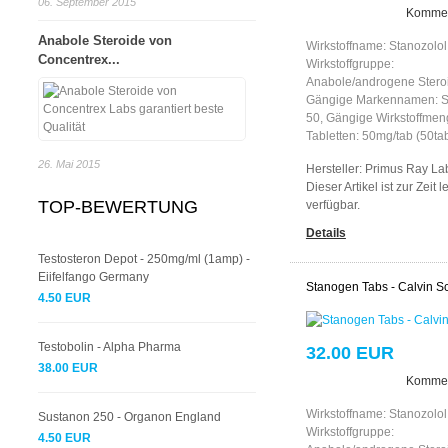
06. September 2015
Kommen
Anabole Steroide von
Wirkstoffname: Stanozolol
Concentrex...
Wirkstoffgruppe:
Anabole/androgene Stero
Gängige Markennamen: S
50, Gängige Wirkstoffmen
Tabletten: 50mg/tab (50ta
26. Mai 2015
Hersteller:
Primus Ray Lab
Dieser Artikel ist zur Zeit l
TOP-BEWERTUNG
verfügbar.
Details
Testosteron Depot - 250mg/ml (1amp) -
Eiifelfango Germany
Stanogen Tabs - Calvin Sc
4.50 EUR
Testobolin - Alpha Pharma
32.00 EUR
38.00 EUR
Kommen
Wirkstoffname: Stanozolol
Sustanon 250 - Organon England
Wirkstoffgruppe:
4.50 EUR