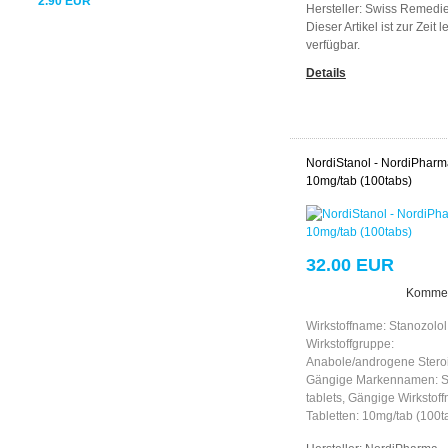
2.90 EUR
Hersteller:
Swiss Remedi
Dieser Artikel ist zur Zeit l
verfügbar.
Details
NordiStanol - NordiPharm
10mg/tab (100tabs)
32.00 EUR
Kommen
Wirkstoffname: Stanozolol
Wirkstoffgruppe:
Anabole/androgene Stero
Gängige Markennamen: S
tablets, Gängige Wirkstof
Tabletten: 10mg/tab (100t