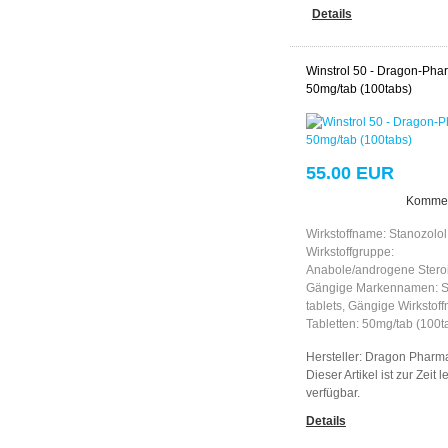
Details
Winstrol 50 - Dragon-Pha
50mg/tab (100tabs)
55.00 EUR
Kommen
Wirkstoffname: Stanozolol
Wirkstoffgruppe:
Anabole/androgene Stero
Gängige Markennamen: S
tablets, Gängige Wirkstof
Tabletten: 50mg/tab (100t
Hersteller:
Dragon Pharm
Dieser Artikel ist zur Zeit l
verfügbar.
Details