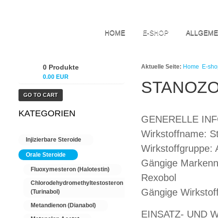
HOME
E-SHOP
ALLGEME
0 Produkte
Aktuelle Seite:
Home
E-sho
0.00 EUR
STANOZO
GO TO CART
KATEGORIEN
GENERELLE IN
Wirkstoffname: S
Injizierbare Steroide
Wirkstoffgruppe:
Orale Steroide
Gängige Markennam
Fluoxymesteron (Halotestin)
Rexobol
Chlorodehydromethyltestosteron
Gängige Wirkstof
(Turinabol)
Metandienon (Dianabol)
EINSATZ- UND 