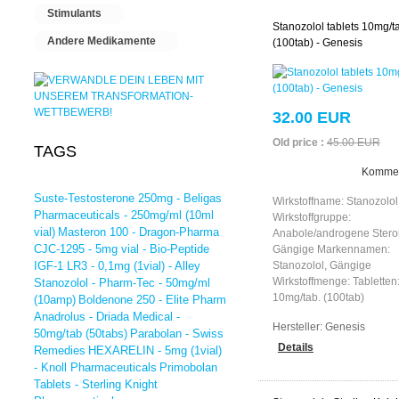
Stimulants
Stanozolol tablets 10mg/t
Andere Medikamente
(100tab) - Genesis
32.00 EUR
Old price :
45.00 EUR
TAGS
Kommen
Suste-Testosterone 250mg - Beligas
Wirkstoffname: Stanozolol
Pharmaceuticals - 250mg/ml (10ml
Wirkstoffgruppe:
vial)
Masteron 100 - Dragon-Pharma
Anabole/androgene Stero
CJC-1295 - 5mg vial - Bio-Peptide
Gängige Markennamen:
IGF-1 LR3 - 0,1mg (1vial) - Alley
Stanozolol, Gängige
Wirkstoffmenge: Tabletten
Stanozolol - Pharm-Tec - 50mg/ml
10mg/tab. (100tab)
(10amp)
Boldenone 250 - Elite Pharm
Anadrolus - Driada Medical -
Hersteller:
Genesis
50mg/tab (50tabs)
Parabolan - Swiss
Details
Remedies
HEXARELIN - 5mg (1vial)
- Knoll Pharmaceuticals
Primobolan
Tablets - Sterling Knight