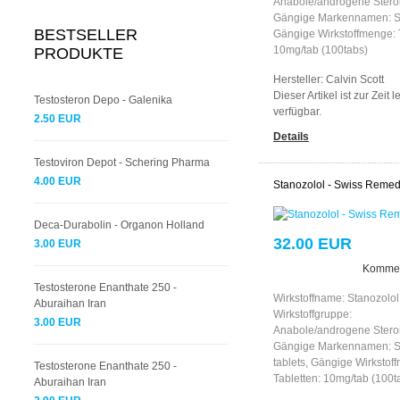
Anabole/androgene Stero
Gängige Markennamen: S
BESTSELLER
Gängige Wirkstoffmenge: T
10mg/tab (100tabs)
PRODUKTE
Hersteller:
Calvin Scott
Dieser Artikel ist zur Zeit l
Testosteron Depo - Galenika
verfügbar.
2.50 EUR
Details
Testoviron Depot - Schering Pharma
4.00 EUR
Stanozolol - Swiss Remed
Deca-Durabolin - Organon Holland
32.00 EUR
3.00 EUR
Kommen
Testosterone Enanthate 250 -
Wirkstoffname: Stanozolol
Aburaihan Iran
Wirkstoffgruppe:
3.00 EUR
Anabole/androgene Stero
Gängige Markennamen: S
tablets, Gängige Wirkstof
Testosterone Enanthate 250 -
Tabletten: 10mg/tab (100t
Aburaihan Iran