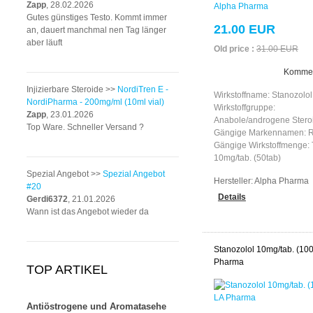
Zapp
, 28.02.2026
Gutes günstiges Testo. Kommt immer
21.00 EUR
an, dauert manchmal nen Tag länger
aber läuft
Old price :
31.00 EUR
Kommen
Injizierbare Steroide >>
NordiTren E -
Wirkstoffname: Stanozolol
NordiPharma - 200mg/ml (10ml vial)
Wirkstoffgruppe:
Zapp
, 23.01.2026
Anabole/androgene Stero
Top Ware. Schneller Versand ?
Gängige Markennamen: R
Gängige Wirkstoffmenge: T
10mg/tab. (50tab)
Spezial Angebot >>
Spezial Angebot
Hersteller:
Alpha Pharma
#20
Details
Gerdi6372
, 21.01.2026
Wann ist das Angebot wieder da
Stanozolol 10mg/tab. (100
Pharma
TOP ARTIKEL
Antiöstrogene und Aromatasehe