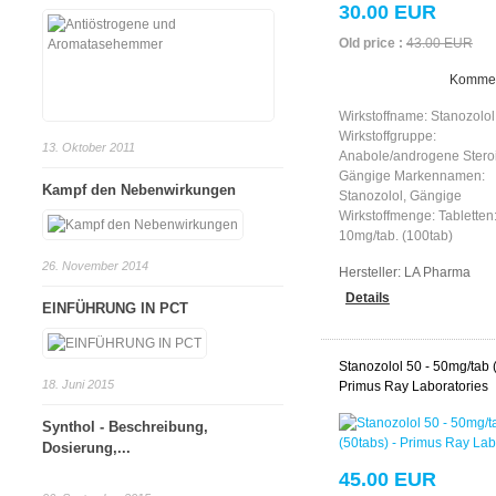
30.00 EUR
Old price :
43.00 EUR
Kommen
Wirkstoffname: Stanozolol
Wirkstoffgruppe:
13. Oktober 2011
Anabole/androgene Stero
Gängige Markennamen:
Kampf den Nebenwirkungen
Stanozolol, Gängige
Wirkstoffmenge: Tabletten
10mg/tab. (100tab)
26. November 2014
Hersteller:
LA Pharma
Details
EINFÜHRUNG IN PCT
Stanozolol 50 - 50mg/tab (
18. Juni 2015
Primus Ray Laboratories
Synthol - Beschreibung,
Dosierung,...
45.00 EUR