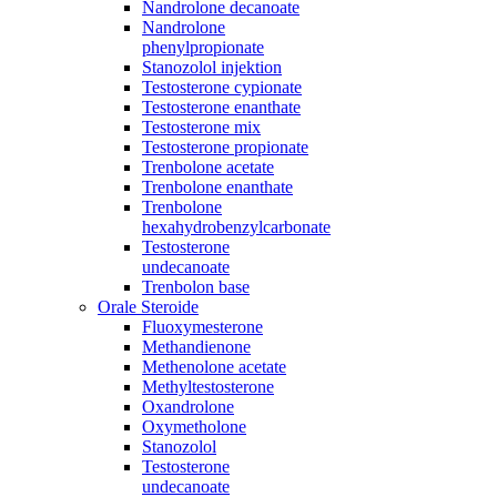
Nandrolone decanoate
Nandrolone
phenylpropionate
Stanozolol injektion
Testosterone cypionate
Testosterone enanthate
Testosterone mix
Testosterone propionate
Trenbolone acetate
Trenbolone enanthate
Trenbolone
hexahydrobenzylcarbonate
Testosterone
undecanoate
Trenbolon base
Orale Steroide
Fluoxymesterone
Methandienone
Methenolone acetate
Methyltestosterone
Oxandrolone
Oxymetholone
Stanozolol
Testosterone
undecanoate