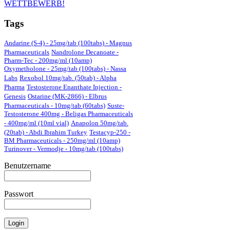
Tags
Andarine (S-4) - 25mg/tab (100tabs) - Magnus
Pharmaceuticals
Nandrolone Decanoate -
Pharm-Tec - 200mg/ml (10amp)
Oxymetholone - 25mg/tab (100tabs) - Nassa
Labs
Rexobol 10mg/tab. (50tab) - Alpha
Pharma
Testosterone Enanthate Injection -
Genesis
Ostarine (MK-2866) - Elbrus
Pharmaceuticals - 10mg/tab (60tabs)
Suste-
Testosterone 400mg - Beligas Pharmaceuticals
- 400mg/ml (10ml vial)
Anapolon 50mg/tab.
(20tab) - Abdi Ibrahim Turkey
Testacyp-250 -
BM Pharmaceuticals - 250mg/ml (10amp)
Turinover - Vermodje - 10mg/tab (100tabs)
Benutzername
Passwort