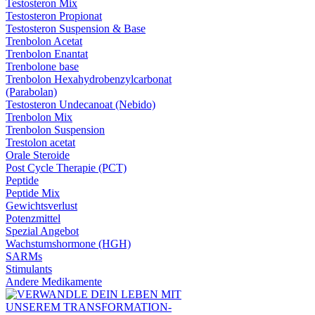
Testosteron Mix
Testosteron Propionat
Testosteron Suspension & Base
Trenbolon Acetat
Trenbolon Enantat
Trenbolone base
Trenbolon Hexahydrobenzylcarbonat
(Parabolan)
Testosteron Undecanoat (Nebido)
Trenbolon Mix
Trenbolon Suspension
Trestolon acetat
Orale Steroide
Post Cycle Therapie (PCT)
Peptide
Peptide Mix
Gewichtsverlust
Potenzmittel
Spezial Angebot
Wachstumshormone (HGH)
SARMs
Stimulants
Andere Medikamente