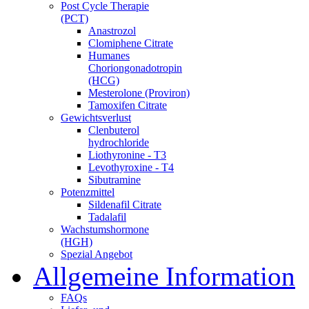
Post Cycle Therapie
(PCT)
Anastrozol
Clomiphene Citrate
Humanes
Choriongonadotropin
(HCG)
Mesterolone (Proviron)
Tamoxifen Citrate
Gewichtsverlust
Clenbuterol
hydrochloride
Liothyronine - T3
Levothyroxine - T4
Sibutramine
Potenzmittel
Sildenafil Citrate
Tadalafil
Wachstumshormone
(HGH)
Spezial Angebot
Allgemeine Information
FAQs