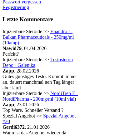
Passwort vergessen
Registrierung
Letzte Kommentare
Injizierbare Steroide >>
Enandro l -
Balkan Pharmaceuticals - 250mg/ml
(10amp)
Nawid79
, 01.04.2026
Perfekt?
Injizierbare Steroide >>
Testosteron
Depo - Galenika
Zapp
, 28.02.2026
Gutes günstiges Testo. Kommt immer
an, dauert manchmal nen Tag länger
aber läuft
Injizierbare Steroide >>
NordiTren E -
NordiPharma - 200mg/ml (10ml vial)
Zapp
, 23.01.2026
Top Ware. Schneller Versand ?
Spezial Angebot >>
Spezial Angebot
#20
Gerdi6372
, 21.01.2026
Wann ist das Angebot wieder da