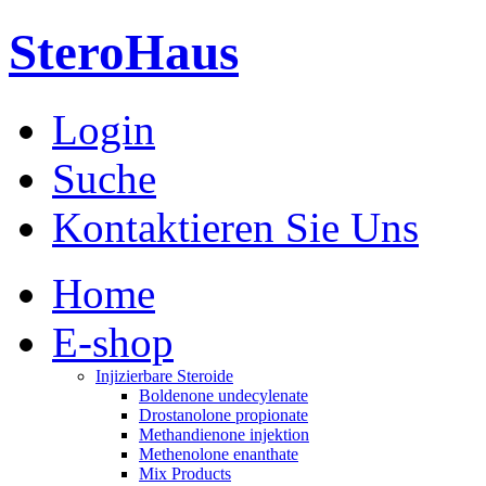
SteroHaus
Login
Suche
Kontaktieren Sie Uns
Home
E-shop
Injizierbare Steroide
Boldenone undecylenate
Drostanolone propionate
Methandienone injektion
Methenolone enanthate
Mix Products