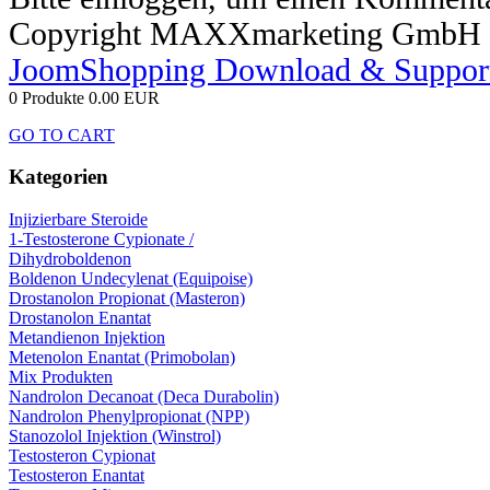
Copyright MAXXmarketing GmbH
JoomShopping Download & Suppor
0 Produkte
0.00 EUR
GO TO CART
Kategorien
Injizierbare Steroide
1-Testosterone Cypionate /
Dihydroboldenon
Boldenon Undecylenat (Equipoise)
Drostanolon Propionat (Masteron)
Drostanolon Enantat
Metandienon Injektion
Metenolon Enantat (Primobolan)
Mix Produkten
Nandrolon Decanoat (Deca Durabolin)
Nandrolon Phenylpropionat (NPP)
Stanozolol Injektion (Winstrol)
Testosteron Cypionat
Testosteron Enantat