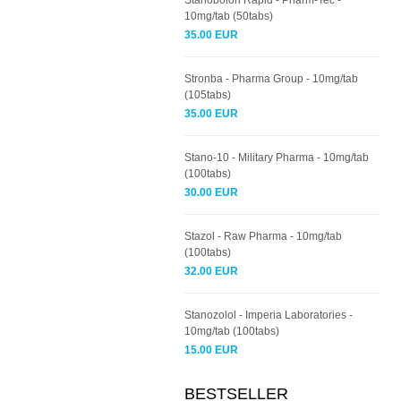
Stanobolon Rapid - Pharm-Tec -
10mg/tab (50tabs)
35.00 EUR
Stronba - Pharma Group - 10mg/tab
(105tabs)
35.00 EUR
Stano-10 - Military Pharma - 10mg/tab
(100tabs)
30.00 EUR
Stazol - Raw Pharma - 10mg/tab
(100tabs)
32.00 EUR
Stanozolol - Imperia Laboratories -
10mg/tab (100tabs)
15.00 EUR
BESTSELLER