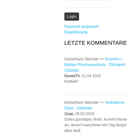
Passwort vergessen
Registrierung
LETZTE KOMMENTARE
Injizierbare Steroide >>
Enandro l -
Balkan Pharmaceuticals - 250mg/ml
(10amp)
Nawid79
, 01.04.2026
Perfekt?
Injizierbare Steroide >>
Testosteron
Depo - Galenika
Zapp
, 28.02.2026
Gutes günstiges Testo. Kommt immer
an, dauert manchmal nen Tag länger
aber läuft