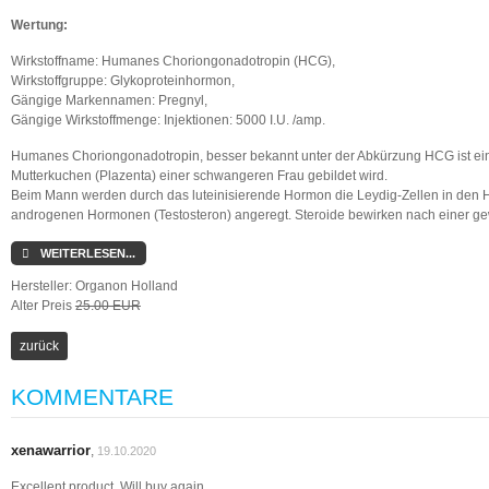
Wertung:
Wirkstoffname: Humanes Choriongonadotropin (HCG),
Wirkstoffgruppe: Glykoproteinhormon,
Gängige Markennamen: Pregnyl,
Gängige Wirkstoffmenge: Injektionen: 5000 I.U. /amp.
Humanes Choriongonadotropin, besser bekannt unter der Abkürzung HCG ist ein
Mutterkuchen (Plazenta) einer schwangeren Frau gebildet wird.
Beim Mann werden durch das luteinisierende Hormon die Leydig-Zellen in den H
androgenen Hormonen (Testosteron) angeregt. Steroide bewirken nach einer g
WEITERLESEN...
Hersteller:
Organon Holland
Alter Preis
25.00 EUR
KOMMENTARE
xenawarrior
,
19.10.2020
Excellent product. Will buy again.