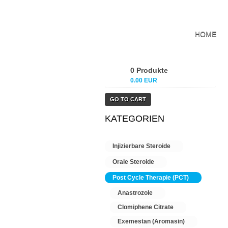
HOME
0 Produkte
0.00 EUR
GO TO CART
KATEGORIEN
Injizierbare Steroide
Orale Steroide
Post Cycle Therapie (PCT)
Anastrozole
Clomiphene Citrate
Exemestan (Aromasin)