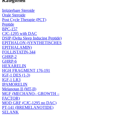
Kategorien
Injizierbare Steroide
Orale Steroide
Post Cycle Therapie (PCT)
Peptide
BPC-157
CJC-1295 with DAC
DSIP (Delta Sleep Inducing Peptide)
EPITHALON (SYNTHETISCHES
EPITHALAMIN)
FOLLISTATIN-344
GHRP-2
GHRP-6
HEXARELIN
HGH FRAGMENT 176-191
IGF-1 DES (1-3)
IGF-1 LR3
IPAMORELIN
Melanotan II (MT-II)
MGF (MECHANO– GROWTH –
FACTOR)
MOD GRF (CJC-1295 no DAC)
PT-141 (BREMELANOTIDE)
SELANK