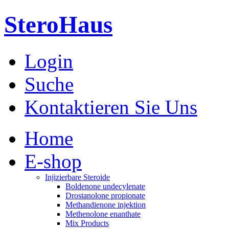
SteroHaus
Login
Suche
Kontaktieren Sie Uns
Home
E-shop
Injizierbare Steroide
Boldenone undecylenate
Drostanolone propionate
Methandienone injektion
Methenolone enanthate
Mix Products