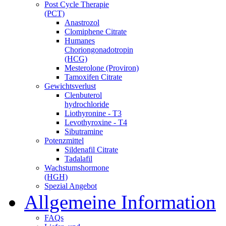
Post Cycle Therapie
(PCT)
Anastrozol
Clomiphene Citrate
Humanes
Choriongonadotropin
(HCG)
Mesterolone (Proviron)
Tamoxifen Citrate
Gewichtsverlust
Clenbuterol
hydrochloride
Liothyronine - T3
Levothyroxine - T4
Sibutramine
Potenzmittel
Sildenafil Citrate
Tadalafil
Wachstumshormone
(HGH)
Spezial Angebot
Allgemeine Information
FAQs