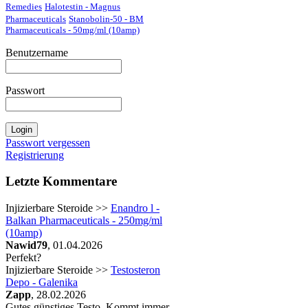
Remedies
Halotestin - Magnus
Pharmaceuticals
Stanobolin-50 - BM
Pharmaceuticals - 50mg/ml (10amp)
Benutzername
Passwort
Passwort vergessen
Registrierung
Letzte Kommentare
Injizierbare Steroide >>
Enandro l -
Balkan Pharmaceuticals - 250mg/ml
(10amp)
Nawid79
, 01.04.2026
Perfekt?
Injizierbare Steroide >>
Testosteron
Depo - Galenika
Zapp
, 28.02.2026
Gutes günstiges Testo. Kommt immer