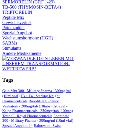
SERMORELIN (GRF 1-29)
TB-500 (THYMOSIN-BETA4)
TRIPTORELIN
Peptide Mix
Gewichtsverlust
Potenzmittel
Spezial Angebot
Wachstumshormone (HGH)
SARMs
Stimulants
Andere Medikamente
Tags
Gain Mix 300 - Military Pharma - 300mg/ml
(10ml vial)
T3 + T4 - Sterling Knight
Pharmaceuticals
Rapofil-200 - Shree
Venkatesh - 200mg/tab (10tabs)
Ortrexyl -
Kalpa Pharmaceuticals - 250mcg/tab (100tab)
Testo C - Royal Pharmaceuticals
Enanthate
300 - Military Pharma - 300mg/ml (10ml vial)
Spezial Angebot #4
Halotestin - Swiss