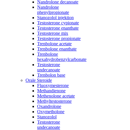
Nandrolone decanoate
Nandrolone
phenylpropionate
Stanozolol injektion
Testosterone cypionate
Testosterone enanthate
Testosterone mix
Testosterone propionate
Trenbolone acetate
Trenbolone enanthate
Trenbolone
hexahydrobenzylcarbonate
Testosterone
undecanoate
Trenbolon base
Orale Steroide
Fluoxymesterone
Methandienone
Methenolone acetate
Methyltestosterone
Oxandrolone
Oxymetholone
Stanozolol
Testosterone
undecanoate