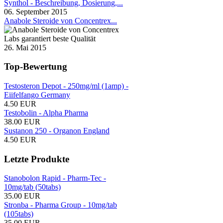
Synthol - Beschreibung, Dosierung,...
06. September 2015
Anabole Steroide von Concentrex...
26. Mai 2015
Top-Bewertung
Testosteron Depot - 250mg/ml (1amp) -
Eiifelfango Germany
4.50 EUR
Testobolin - Alpha Pharma
38.00 EUR
Sustanon 250 - Organon England
4.50 EUR
Letzte Produkte
Stanobolon Rapid - Pharm-Tec -
10mg/tab (50tabs)
35.00 EUR
Stronba - Pharma Group - 10mg/tab
(105tabs)
35.00 EUR