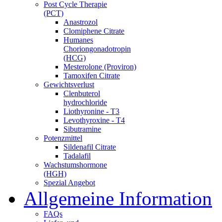
Post Cycle Therapie
(PCT)
Anastrozol
Clomiphene Citrate
Humanes
Choriongonadotropin
(HCG)
Mesterolone (Proviron)
Tamoxifen Citrate
Gewichtsverlust
Clenbuterol
hydrochloride
Liothyronine - T3
Levothyroxine - T4
Sibutramine
Potenzmittel
Sildenafil Citrate
Tadalafil
Wachstumshormone
(HGH)
Spezial Angebot
Allgemeine Information
FAQs