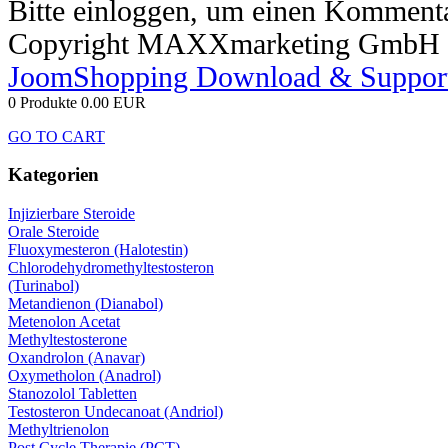
Bitte einloggen, um einen Kommenta
Copyright MAXXmarketing GmbH
JoomShopping Download & Suppor
0 Produkte
0.00 EUR
GO TO CART
Kategorien
Injizierbare Steroide
Orale Steroide
Fluoxymesteron (Halotestin)
Chlorodehydromethyltestosteron
(Turinabol)
Metandienon (Dianabol)
Metenolon Acetat
Methyltestosterone
Oxandrolon (Anavar)
Oxymetholon (Anadrol)
Stanozolol Tabletten
Testosteron Undecanoat (Andriol)
Methyltrienolon
Post Cycle Therapie (PCT)