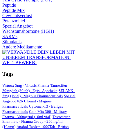
Peptide
Peptide Mix
Gewichtsverlust
Potenzmittel
Spezial Angebot
Wachstumshormone (HGH)
SARMs
Stimulants
Andere Medikamente
Tags
Virtuox 5mg - Virtutis Pharma
Tamoxifen
20mg/tab (30tab) - Egis - Apotheke
SELANK -
5mg (1vial) - Magnus Pharmaceuticals
Spezial
Angebot #26
Clomid - Magnus
Pharmaceuticals
Cytomel-T3 - Beligas
Pharmaceuticals
Gain Mix 300 - Military
Pharma - 300mg/ml (10ml vial)
Testosteron
Enanthate - Pharma Group - 250mg/ml
(10amp)
Anabol Tablets 1000Tab - British