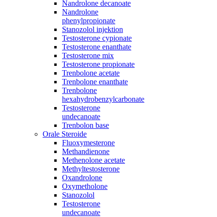
Nandrolone decanoate
Nandrolone
phenylpropionate
Stanozolol injektion
Testosterone cypionate
Testosterone enanthate
Testosterone mix
Testosterone propionate
Trenbolone acetate
Trenbolone enanthate
Trenbolone
hexahydrobenzylcarbonate
Testosterone
undecanoate
Trenbolon base
Orale Steroide
Fluoxymesterone
Methandienone
Methenolone acetate
Methyltestosterone
Oxandrolone
Oxymetholone
Stanozolol
Testosterone
undecanoate