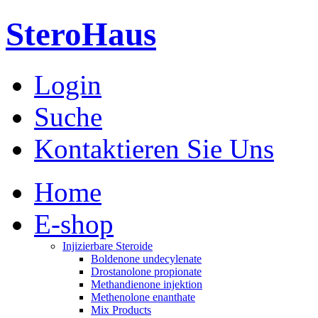
SteroHaus
Login
Suche
Kontaktieren Sie Uns
Home
E-shop
Injizierbare Steroide
Boldenone undecylenate
Drostanolone propionate
Methandienone injektion
Methenolone enanthate
Mix Products