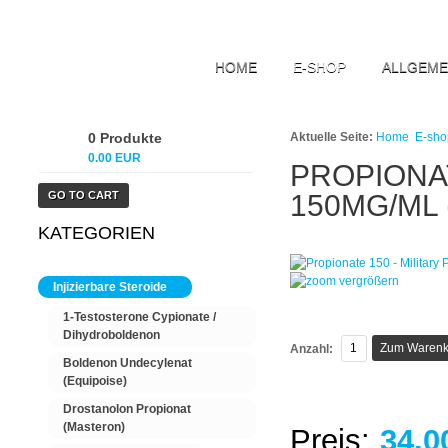
HOME
E-SHOP
ALLGEME
0 Produkte
Aktuelle Seite:
Home
E-sho
0.00 EUR
PROPIONAT
GO TO CART
150MG/ML 
KATEGORIEN
vergrößern
Injizierbare Steroide
1-Testosterone Cypionate /
Dihydroboldenon
Anzahl:
Boldenon Undecylenat
(Equipoise)
Drostanolon Propionat
(Masteron)
Preis:
34.0