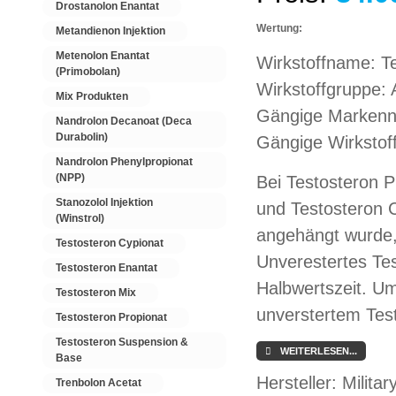
Drostanolon Enantat
Wertung:
Metandienon Injektion
Metenolon Enantat
Wirkstoffname: T
(Primobolan)
Wirkstoffgruppe:
Mix Produkten
Gängige Markenn
Nandrolon Decanoat (Deca
Durabolin)
Gängige Wirkstoff
Nandrolon Phenylpropionat
(NPP)
Bei Testosteron P
Stanozolol Injektion
und Testosteron C
(Winstrol)
angehängt wurde,
Testosteron Cypionat
Unverestertes Tes
Testosteron Enantat
Halbwertszeit. Um
Testosteron Mix
unverstertem Tes
Testosteron Propionat
Testosteron Suspension &
WEITERLESEN...
Base
Hersteller:
Milita
Trenbolon Acetat