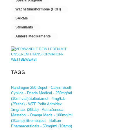
Spezial Angebot
Wachstumshormone (HGH)
SARMs
Stimulants
Andere Medikamente
TAGS
Nandrogen-250 Depot - Calvin Scott
Cypilos - Driada Medical - 250mg/ml
(10ml vial)
Salbutamol - 4mg/tab
(25tabs) - WZF Polfa
Arimidex
1mg/tab. (28tab) - AstraZeneca
Mastebol - Omega Meds - 100mg/ml
(10amp)
Strombaject - Balkan
Pharmaceuticals - 50mg/ml (10amp)