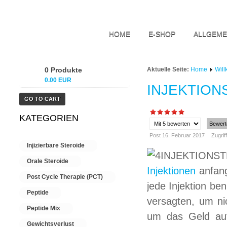
HOME
E-SHOP
ALLGEME
0 Produkte
Aktuelle Seite:
Home
Wil
0.00 EUR
INJEKTION
GO TO CART
KATEGORIEN
Please
Rate
Post 16. Februar 2017
Zugrif
Injizierbare Steroide
Orale Steroide
Injektionen
anfang
Post Cycle Therapie (PCT)
jede Injektion ben
Peptide
versagten, um ni
Peptide Mix
um das Geld auf
Gewichtsverlust