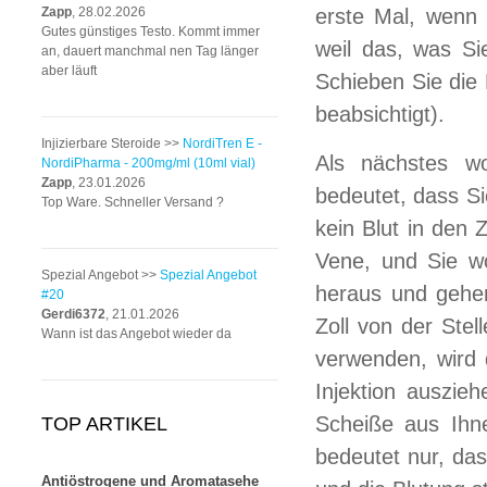
Zapp
, 28.02.2026
erste Mal, wenn i
Gutes günstiges Testo. Kommt immer
weil das, was Si
an, dauert manchmal nen Tag länger
aber läuft
Schieben Sie die 
beabsichtigt).
Injizierbare Steroide >>
NordiTren E -
Als nächstes wo
NordiPharma - 200mg/ml (10ml vial)
Zapp
, 23.01.2026
bedeutet, dass Si
Top Ware. Schneller Versand ?
kein Blut in den 
Vene, und Sie wol
Spezial Angebot >>
Spezial Angebot
heraus und gehen
#20
Gerdi6372
, 21.01.2026
Zoll von der Stel
Wann ist das Angebot wieder da
verwenden, wird 
Injektion auszie
Scheiße aus Ihne
TOP ARTIKEL
bedeutet nur, das
Antiöstrogene und Aromatasehe