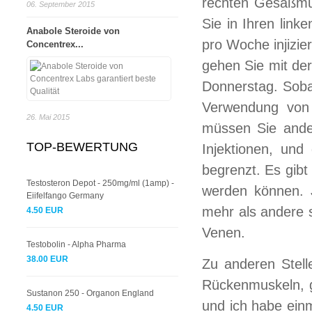
rechten Gesäßmus
06. September 2015
Sie in Ihren lin
Anabole Steroide von
pro Woche injizie
Concentrex...
gehen Sie mit de
Donnerstag. Sobal
Verwendung von V
26. Mai 2015
müssen Sie ander
TOP-BEWERTUNG
Injektionen, und
begrenzt. Es gib
Testosteron Depot - 250mg/ml (1amp) -
werden können. 
Eiifelfango Germany
mehr als andere 
4.50 EUR
Venen.
Testobolin - Alpha Pharma
38.00 EUR
Zu anderen Stelle
Rückenmuskeln, g
Sustanon 250 - Organon England
und ich habe ein
4.50 EUR