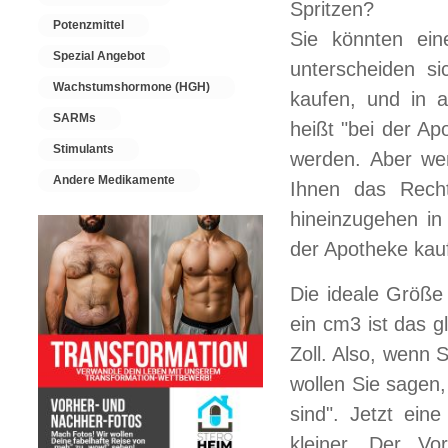
Spritzen?
Potenzmittel
Sie könnten ein
Spezial Angebot
unterscheiden si
Wachstumshormone (HGH)
kaufen, und in 
SARMs
heißt "bei der Ap
Stimulants
werden. Aber wen
Andere Medikamente
Ihnen das Recht
hineinzugehen in
der Apotheke kauf
Die ideale Größe 
ein cm3 ist das g
Zoll. Also, wenn 
wollen Sie sagen,
sind". Jetzt ein
kleiner. Der Vo