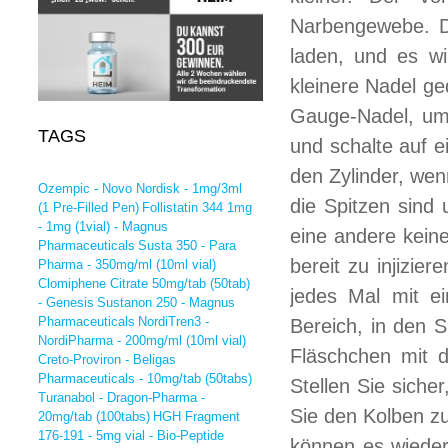
Narbengewebe. De
laden, und es wi
kleinere Nadel ged
Gauge-Nadel, um 
TAGS
und schalte auf ei
den Zylinder, we
Ozempic - Novo Nordisk - 1mg/3ml
die Spitzen sind
(1 Pre-Filled Pen)
Follistatin 344 1mg
- 1mg (1vial) - Magnus
eine andere keine
Pharmaceuticals
Susta 350 - Para
bereit zu injizie
Pharma - 350mg/ml (10ml vial)
Clomiphene Citrate 50mg/tab (50tab)
jedes Mal mit e
- Genesis
Sustanon 250 - Magnus
Pharmaceuticals
NordiTren3 -
Bereich, in den S
NordiPharma - 200mg/ml (10ml vial)
Fläschchen mit d
Creto-Proviron - Beligas
Pharmaceuticals - 10mg/tab (50tabs)
Stellen Sie siche
Turanabol - Dragon-Pharma -
Sie den Kolben zu
20mg/tab (100tabs)
HGH Fragment
176-191 - 5mg vial - Bio-Peptide
können es wieder