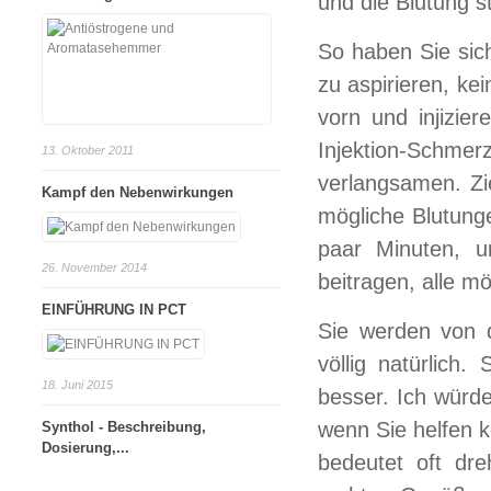
und die Blutung s
So haben Sie sic
zu aspirieren, ke
vorn und injizie
Injektion-Schmer
13. Oktober 2011
verlangsamen. Zi
Kampf den Nebenwirkungen
mögliche Blutung
paar Minuten, u
26. November 2014
beitragen, alle 
EINFÜHRUNG IN PCT
Sie werden von 
völlig natürlich
18. Juni 2015
besser. Ich würde
wenn Sie helfen 
Synthol - Beschreibung,
Dosierung,...
bedeutet oft dre