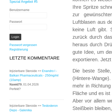
Spezial Angebot #5
Ihre Spritze schn
Benutzername
zur gewünschte
Luftblasen aus d
Passwort
keine Luft gibt.
zurück durch da
heraus durch Drü
Passwort vergessen
Registrierung
gute Idee, um den
LETZTE KOMMENTARE
exportieren. Jetzt 
Die beste Stelle
Injizierbare Steroide >>
Enandro l -
Balkan Pharmaceuticals - 250mg/ml
(Hintere-Wange).
(10amp)
Nawid79
, 01.04.2026
mehr in Richtung 
Perfekt?
Fläche und es ist
Aber vor allem w
Injizierbare Steroide >>
Testosteron
Steißbein bleiben
Depo - Galenika