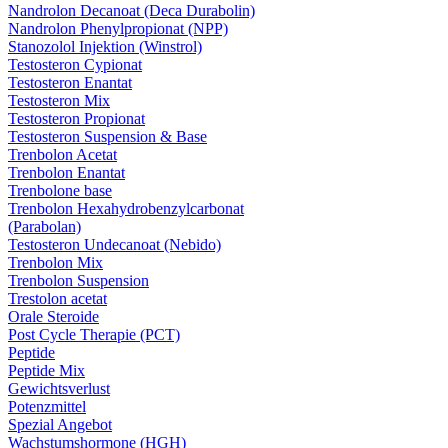
Nandrolon Decanoat (Deca Durabolin)
Nandrolon Phenylpropionat (NPP)
Stanozolol Injektion (Winstrol)
Testosteron Cypionat
Testosteron Enantat
Testosteron Mix
Testosteron Propionat
Testosteron Suspension & Base
Trenbolon Acetat
Trenbolon Enantat
Trenbolone base
Trenbolon Hexahydrobenzylcarbonat
(Parabolan)
Testosteron Undecanoat (Nebido)
Trenbolon Mix
Trenbolon Suspension
Trestolon acetat
Orale Steroide
Post Cycle Therapie (PCT)
Peptide
Peptide Mix
Gewichtsverlust
Potenzmittel
Spezial Angebot
Wachstumshormone (HGH)