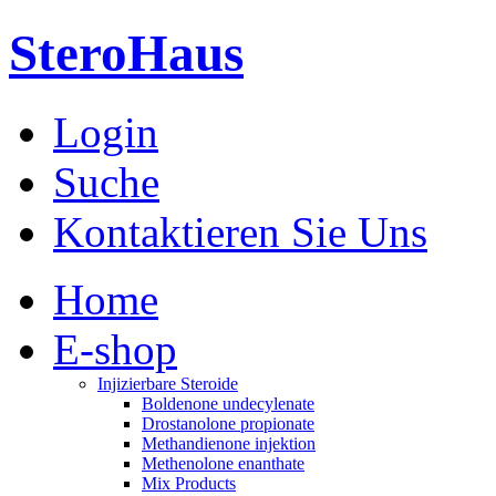
SteroHaus
Login
Suche
Kontaktieren Sie Uns
Home
E-shop
Injizierbare Steroide
Boldenone undecylenate
Drostanolone propionate
Methandienone injektion
Methenolone enanthate
Mix Products