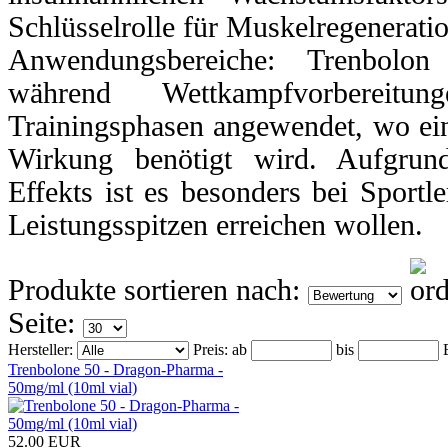
Schlüsselrolle für Muskelregenerati
Anwendungsbereiche: Trenbolo
während Wettkampfvorbereitu
Trainingsphasen angewendet, wo ein
Wirkung benötigt wird. Aufgrund
Effekts ist es besonders bei Sportler
Leistungsspitzen erreichen wollen.
Produkte sortieren nach:
Seite:
Hersteller:
Preis:
ab
bis
Trenbolone 50 - Dragon-Pharma -
50mg/ml (10ml vial)
52.00 EUR