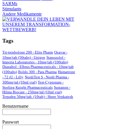
SARMs
Stimulants
Andere Medikamente
Tags
Tri-trenbolone 200 - Elite Pharm
Oxavar -
10mg/tab (50tabs) - Unigen
Stanozolol -
Imperia Laboratories - 10mg/tab (100tabs)
Dianabol - Elbrus Pharmaceuticals - 10mg/tab
(100tabs)
Boldo 300 - Para Pharma
Humatrope
- 72 iU - Lilly
NordiTest S - Nordi Pharma -
300mg/ml (10ml vial)
Test-Cypionate -
Sterling Knight Pharmaceuticals
Sustanon -
Hilma Biocare - 250mg/ml (10ml vial)
Terpafen 50mg/tab. (10tab) - Shree Venkatesh
Benutzername
Passwort