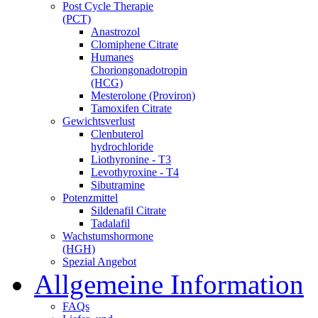
Post Cycle Therapie
(PCT)
Anastrozol
Clomiphene Citrate
Humanes
Choriongonadotropin
(HCG)
Mesterolone (Proviron)
Tamoxifen Citrate
Gewichtsverlust
Clenbuterol
hydrochloride
Liothyronine - T3
Levothyroxine - T4
Sibutramine
Potenzmittel
Sildenafil Citrate
Tadalafil
Wachstumshormone
(HGH)
Spezial Angebot
Allgemeine Information
FAQs