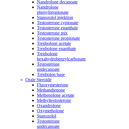
Nandrolone decanoate
Nandrolone
phenylpropionate
Stanozolol injektion
Testosterone cypionate
Testosterone enanthate
Testosterone mix
Testosterone propionate
Trenbolone acetate
Trenbolone enanthate
Trenbolone
hexahydrobenzylcarbonate
Testosterone
undecanoate
Trenbolon base
Orale Steroide
Fluoxymesterone
Methandienone
Methenolone acetate
Methyltestosterone
Oxandrolone
Oxymetholone
Stanozolol
Testosterone
undecanoate