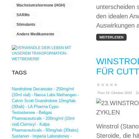
Wachstumshormone (HGH)
unterscheiden s
SARMs
den idealen Anw
Auswirkungen a
Stimulants
Andere Medikamente
WEITERLESEN
WINSTROL
FÜR CUTT
TAGS
Nandrolone Decanoate - 250mg/ml
Post 19. Oktober 2024
Zu
(10ml vial) - Nassa Labs
Methangen -
Calvin Scott
Oxandrolone 10mg/tab.
(30tab) - LA Pharma
Cypo-
Testosterone - Beligas
Pharmaceuticals - 200mg/ml (10ml
vial)
Clomixyl - Kalpa
Winstrol (Stano
Pharmaceuticals - 50mg/tab (30tabs)
Steroide, die h
Sustanon - Imperia Laboratories -