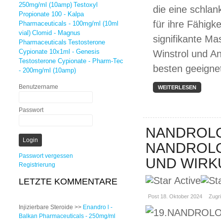
250mg/ml (10amp)
Testoxyl
die eine schlan
Propionate 100 - Kalpa
für ihre Fähigk
Pharmaceuticals - 100mg/ml (10ml
vial)
Clomid - Magnus
signifikante Mas
Pharmaceuticals
Testosterone
Cypionate 10x1ml - Genesis
Winstrol und An
Testosterone Cypionate - Pharm-Tec
besten geeignet
- 200mg/ml (10amp)
Benutzername
WEITERLESEN
Passwort
NANDROLO
NANDROLO
Passwort vergessen
UND WIR
Registrierung
LETZTE KOMMENTARE
Post 18. Oktober 2024
Zugri
Injizierbare Steroide >>
Enandro l -
Balkan Pharmaceuticals - 250mg/ml