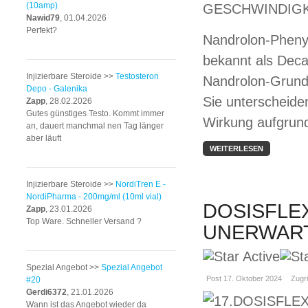
(10amp)
Nawid79
, 01.04.2026
Perfekt?
Nandrolon-Pheny
bekannt als Deca
Injizierbare Steroide >>
Testosteron
Nandrolon-Grundst
Depo - Galenika
Sie unterscheide
Zapp
, 28.02.2026
Gutes günstiges Testo. Kommt immer
Wirkung aufgrund 
an, dauert manchmal nen Tag länger
aber läuft
WEITERLESEN
Injizierbare Steroide >>
NordiTren E -
NordiPharma - 200mg/ml (10ml vial)
DOSISFLEX
Zapp
, 23.01.2026
Top Ware. Schneller Versand ?
UNERWAR
Spezial Angebot >>
Spezial Angebot
Post 17. Oktober 2024
Zugri
#20
Gerdi6372
, 21.01.2026
Wann ist das Angebot wieder da