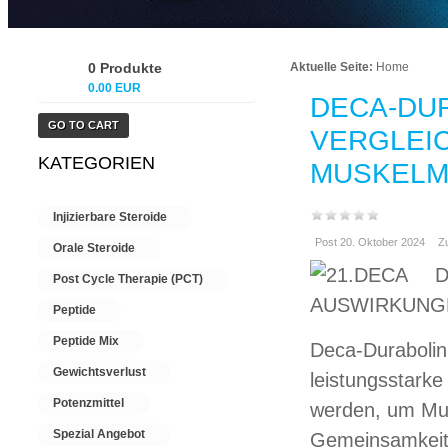
0 Produkte
Aktuelle Seite:
Home
0.00 EUR
DECA-DUR
GO TO CART
VERGLEI
KATEGORIEN
MUSKELM
Injizierbare Steroide
Post 20. Oktober 2024
Zu
Orale Steroide
Post Cycle Therapie (PCT)
Peptide
Peptide Mix
Deca-Durabolin
Gewichtsverlust
leistungsstarke
Potenzmittel
werden, um Mus
Spezial Angebot
Gemeinsamkeite