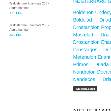
INJIZIERBARE 
Testosterone Enanthate 250 -
Aburaihan Iran
Boldenon Undecyl
3.00 EUR
Boldelad Dria
Testosterone Enanthate 250 -
Drostanolon Prop
Aburaihan Iran
Mastelad Driad
2.90 EUR
Drostanolon Ena
Drostargos Dri
Metenolon Enant
Primos Driada 
Nandrolon Decan
Nandecos Driad
WEITERLESEN