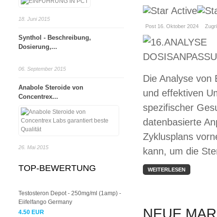
18. Juni 2015
Post 16. Oktober 2024
Zugri
Synthol - Beschreibung,
Dosierung,...
06. September 2015
Die Analyse von 
Anabole Steroide von
und effektiven U
Concentrex...
spezifischer Ges
datenbasierte A
Zyklusplans vorn
26. Mai 2015
kann, um die Ste
TOP-BEWERTUNG
WEITERLESEN
Testosteron Depot - 250mg/ml (1amp) -
Eiifelfango Germany
NEUE MAR
4.50 EUR